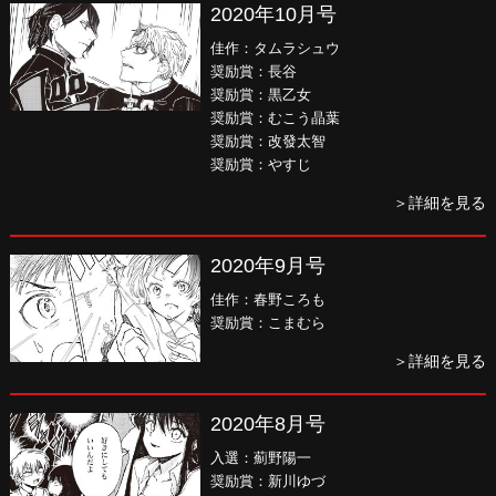
2020年10月号
佳作：タムラシュウ
奨励賞：長谷
奨励賞：黒乙女
奨励賞：むこう晶葉
奨励賞：改發太智
奨励賞：やすじ
＞詳細を見る
2020年9月号
佳作：春野ころも
奨励賞：こまむら
＞詳細を見る
2020年8月号
入選：薊野陽一
奨励賞：新川ゆづ