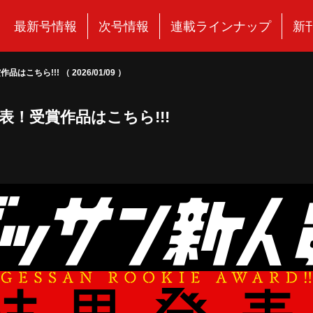
最新号情報
次号情報
連載ラインナップ
新
ちら!!! （ 2026/01/09 ）
発表！受賞作品はこちら!!!