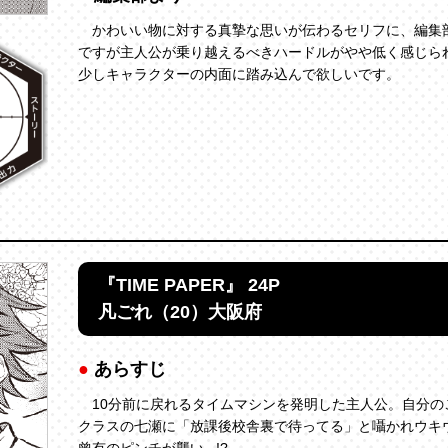
かわいい物に対する真摯な思いが伝わるセリフに、編集
ですが主人公が乗り越えるべきハードルがやや低く感じら
少しキャラクターの内面に踏み込んで欲しいです。
『TIME PAPER』 24P
凡ごれ（20）大阪府
あらすじ
10分前に戻れるタイムマシンを発明した主人公。自分の
クラスの七瀬に「放課後校舎裏で待ってる」と囁かれウキ
曾有のピンチが襲い...!?