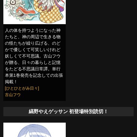
人の体を持つようになった神
たちと、神の周辺で生きる物
の怪たちが繰り広げる、のど
かで優しくて可笑しいけれど
妖しくて不可思議。古山フウ
が贈る、日々の暮らしと記憶
をたどる不思議日常譚。単行
本第1巻発売を記念しての出張
掲載！
[ひとひとがみ日々]
古山フウ
縞野やえゲッサン 初登場特別読切！