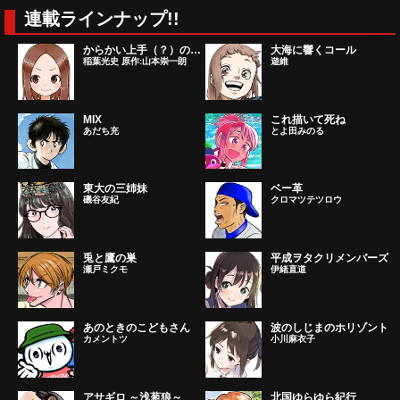
連載ラインナップ!!
からかい上手（？）の西片さん
大海に響くコール
稲葉光史 原作:山本崇一朗
遊維
MIX
これ描いて死ね
あだち充
とよ田みのる
東大の三姉妹
ベー革
磯谷友紀
クロマツテツロウ
兎と鷹の巣
平成ヲタクリメンバーズ
瀬戸ミクモ
伊緒直道
あのときのこどもさん
波のしじまのホリゾント
カメントツ
小川麻衣子
アサギロ ～浅葱狼～
北国ゆらゆら紀行