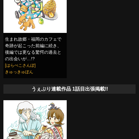
生まれ故郷・福岡のカフェで
奇跡が起こった前編に続き、
後編では更なる驚愕の過去と
の出会いが…!?
[はらぺこさんぽ]
きゅっきゅぽん
うぇぶり連載作品 1話目出張掲載!!