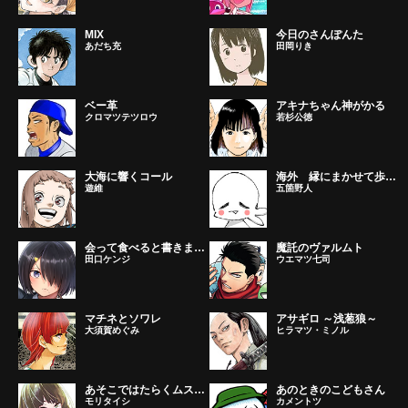
MIX
今日のさんぽんた
あだち充
田岡りき
ベー革
アキナちゃん神がかる
クロマツテツロウ
若杉公徳
大海に響くコール
海外 縁にまかせて歩くだけ。
遊維
五箇野人
会って食べると書きまして。
魔託のヴァルムト
田口ケンジ
ウエマツ七司
マチネとソワレ
アサギロ ～浅葱狼～
大須賀めぐみ
ヒラマツ・ミノル
あそこではたらくムスブさん
あのときのこどもさん
モリタイシ
カメントツ