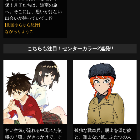
保！月子たちは、道南の旅
へ。そこには、思いがけない
出会いが待っていて…!?
[北国ゆらゆら紀行]
ながらりょうこ
こちらも注目！センターカラー2連発!!
甘い空気が流れる中現れた依
孤独な戦車兵。脱出を望む彼
織の「狐」がきっかけで、ぐ
と、望まない彼。ふたつの人