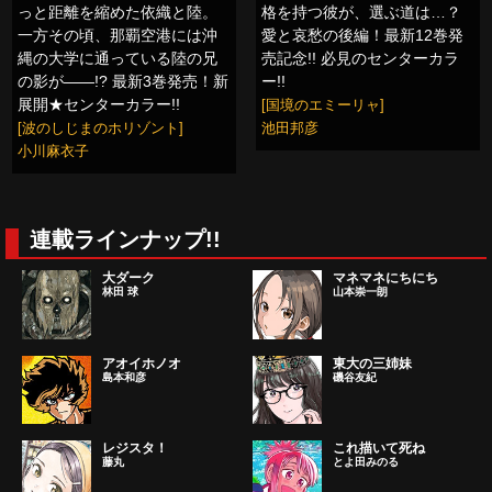
っと距離を縮めた依織と陸。
格を持つ彼が、選ぶ道は…？
一方その頃、那覇空港には沖
愛と哀愁の後編！最新12巻発
縄の大学に通っている陸の兄
売記念!! 必見のセンターカラ
の影が――!? 最新3巻発売！新
ー!!
展開★センターカラー!!
[国境のエミーリャ]
[波のしじまのホリゾント]
池田邦彦
小川麻衣子
連載ラインナップ!!
大ダーク
マネマネにちにち
林田 球
山本崇一朗
アオイホノオ
東大の三姉妹
島本和彦
磯谷友紀
レジスタ！
これ描いて死ね
藤丸
とよ田みのる