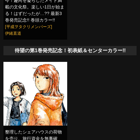
今！趣向を凝らしたメイド満
載の文化祭。楽しい1日が始ま
る！はずだったが…?? 最新3
巻発売記念!! 巻頭カラー!!
[平成ヲタクリメンバーズ]
伊緒直道
待望の第1巻発売記念！初表紙＆センターカラー!!
整理したシェアハウスの荷物
を売り、旅行資金を無事確