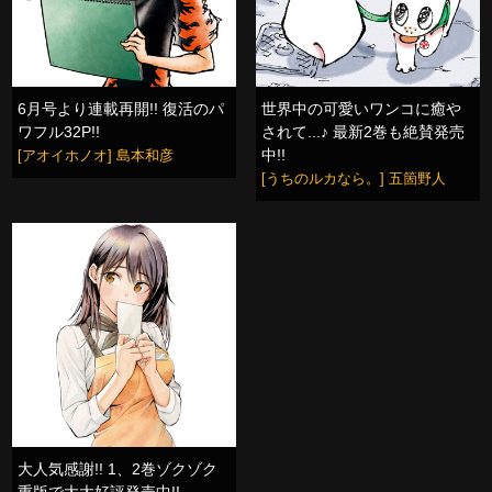
6月号より連載再開!! 復活のパ
世界中の可愛いワンコに癒や
ワフル32P!!
されて...♪ 最新2巻も絶賛発売
中!!
[アオイホノオ] 島本和彦
[うちのルカなら。] 五箇野人
大人気感謝!! 1、2巻ゾクゾク