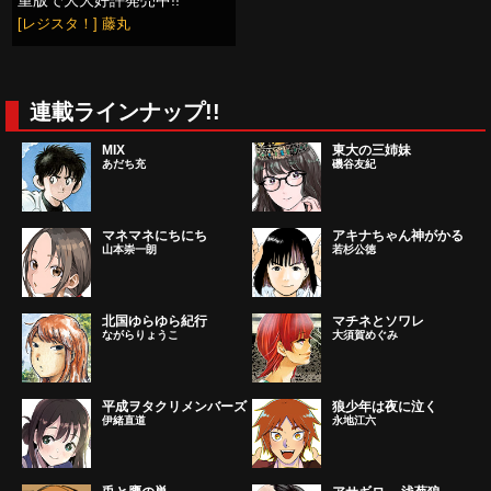
重版で大大好評発売中!!
[レジスタ！] 藤丸
連載ラインナップ!!
MIX
東大の三姉妹
あだち充
磯谷友紀
マネマネにちにち
アキナちゃん神がかる
山本崇一朗
若杉公徳
北国ゆらゆら紀行
マチネとソワレ
ながらりょうこ
大須賀めぐみ
平成ヲタクリメンバーズ
狼少年は夜に泣く
伊緒直道
永地江六