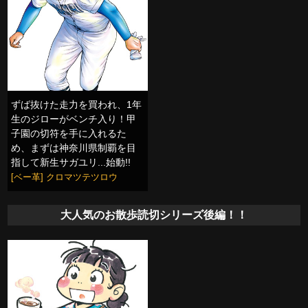
ずば抜けた走力を買われ、1年
生のジローがベンチ入り！甲
子園の切符を手に入れるた
め、まずは神奈川県制覇を目
指して新生サガユリ...始動!!
[ベー革] クロマツテツロウ
大人気のお散歩読切シリーズ後編！！