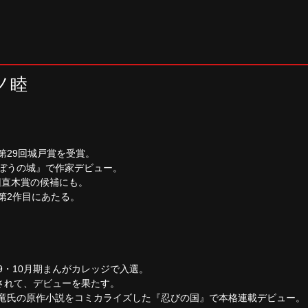
ノ睦
第29回城戸賞を受賞。
のぼうの城』で作家デビュー。
回直木賞の候補にも。
第2作目にあたる。
9・10月期まんがカレッジで入選。
されて、デビューを果たす。
田竜氏の原作小説をコミカライズした『忍びの国』で本格連載デビュー。