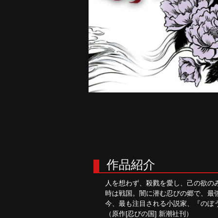
作品紹介
人を想わず、殺戮を愛し、己の欲のみ
時は戦国。闇に潜む忍びの郷で、最強
今、最も注目される小説家、『のぼう
（原作[忍びの国] 新潮社刊）