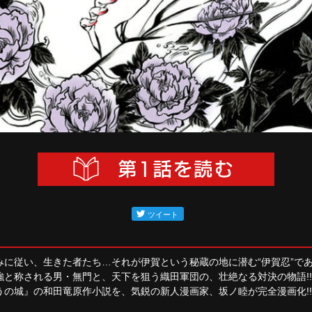
に従い、生きた者たち…それが伊賀という秘蔵の地に潜む“伊賀忍”である
と称される男・無門と、天下を狙う織田軍団の、壮絶なる対決の物語!!
の城』の和田竜原作小説を、気鋭の新人漫画家、坂ノ睦が完全漫画化!!