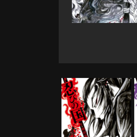
忍びの国 第1巻
購入する