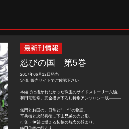
忍びの国 第5巻
2017年06月12日発売
定価: 販売サイトでご確認下さい
本編では描かれなかった珠玉のサイドストーリー六編。
和田竜監修、完全描き下ろし特別アンソロジー版―――
無門とお国の、日常と“ｉｆ”の物語。
平兵衛と次郎兵衛…下山兄弟の光と影。
打倒・伊賀に燃える柘植の怨念の始まり。
織田信雄の行く末…