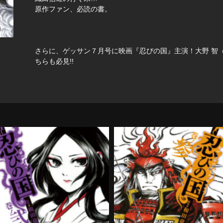
原作ファン、必読の書。
さらに、ゲッサン７月号に映画『忍びの国』主演！大野 智（
ちらも必見!!
忍びの国 第2巻
忍びの国 第3巻
購入する
購入する