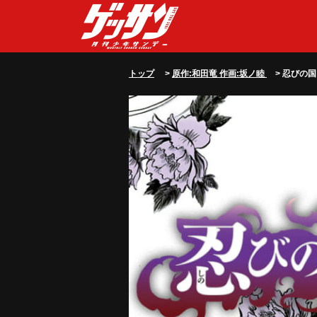
トップ
>
原作:和田竜 作画:坂ノ睦
> 忍びの国