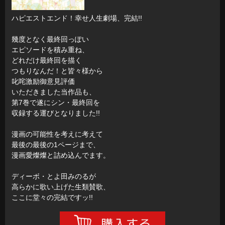
ハピエストエンド！幸せ人生劇場、完結!!
幾度となく最終回っぽい
エピソードを積み重ね、
どれだけ最終回を描く
つもりなんだ！と皆々様から
叱咤激励御意見評価
いただきました当作品も、
第7巻で遂にシン・最終回を
収録する運びとなりました!!
漫画の可能性を考えに考えて
最後の最後の1ページまで、
漫画愛燦燦と詰め込んでます。
ディーボ・とよ田みのるが
高らかに歌い上げた生類賛歌、
ここに堂々の完結ですッ!!