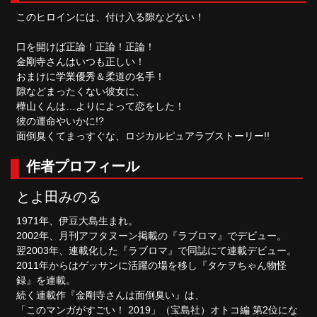
このヒロインには、付け入る隙などない！
口を開けば正論！正論！正論！
金剛寺さんはいつも正しい！
おまけに学業優秀＆柔道の名手！
隙などまったくない彼女に、
樺山くんは…よりによって恋をした！
彼の運命やいかに!?
面倒臭くてまっすぐな、ロジカルピュアラブストーリー!!
作者プロフィール
とよ田みのる
1971年、伊豆大島生まれ。
2002年、月刊アフタヌーン掲載の『ラブロマ』でデビュー。
翌2003年、連載化した『ラブロマ』で同誌にて連載デビュー。
2011年からはゲッサンに活躍の場を移し『タケヲちゃん物怪
録』を連載。
続く連載作『金剛寺さんは面倒臭い』は、
「このマンガがすごい！ 2019」（宝島社）オトコ編 第2位にな