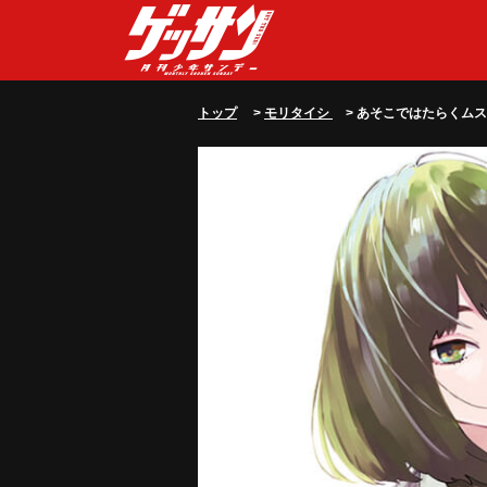
トップ
>
モリタイシ
> あそこではたらくム