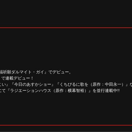
招福祈願ダルマイト・ガイ』でデビュー。
!』で連載デビュー！
こい』『今日のあすかショー』『くちびるに歌を（原作：中田永一）』
て『ラジエーションハウス（原作：横幕智裕）』を並行連載中!!