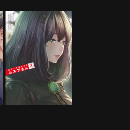
ん
あそこではたらくムスブさん
第3巻
購入する