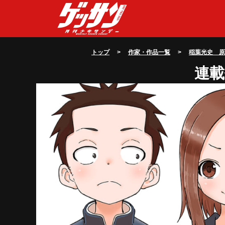
トップ
>
作家・作品一覧
>
稲葉光史 
連載