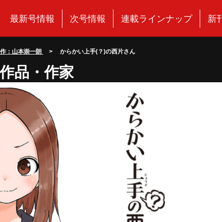
最新号情報
次号情報
連載ラインナップ
新
原作：山本崇一朗
> からかい上手(？)の西片さん
作品・作家