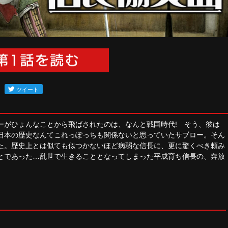
ーがひょんなことから飛ばされたのは、なんと戦国時代! そう、彼は
日本の歴史なんてこれっぽっちも関係ないと思っていたサブロー。そん
た。歴史上とは似ても似つかないほど病弱な信長に、更に驚くべき頼み
とであった…乱世で生きることとなってしまった平成育ち信長の、奔放