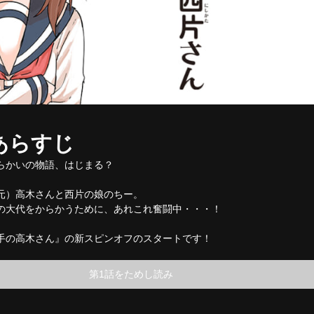
あらすじ
らかいの物語、はじまる？
元）高木さんと西片の娘のちー。
の大代をからかうために、あれこれ奮闘中・・・！
手の高木さん』の新スピンオフのスタートです！
第1話をためし読み