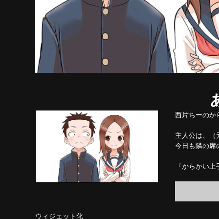
西片ちーのか
主人公は、（
今日も隣の席
『からかい上
ウィジェット化