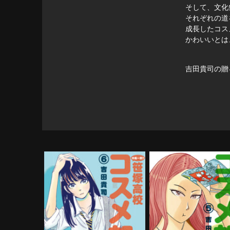
そして、文化
それぞれの道
成長したコス
かわいいとは
吉田貴司の贈
中高一貫!! 笹塚高校コスメ
中高一貫!! 笹塚高校
部!! 第6巻
部!! 第5巻