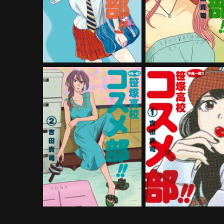
購入する
購入する
中高一貫!! 笹塚高校コスメ
中高一貫!! 笹塚高校
部!! 2巻
部!! 第1巻
購入する
購入する