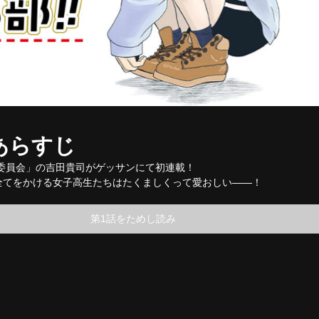
あらすじ
委員会」の吉田貴司がゲッサンにて初連載！
に全てをかける女子高生たちはたくましくって愛おしい――！
第1話をためし読み