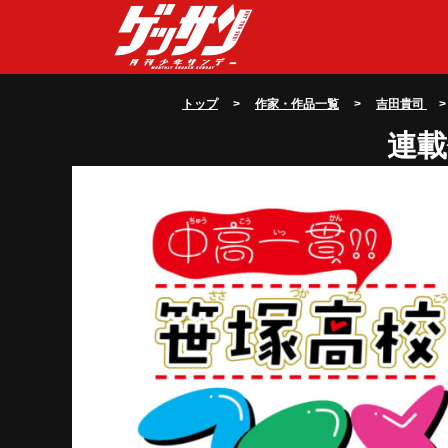
トップ
>
作家・作品一覧
>
吉田貴司
>
連載