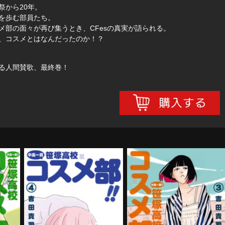
祭から20年。
を歩む部員たち。
メ部の面々が再び集うとき、CFesの真実が語られる。
、コスメとはなんだったのか！？
る人間賛歌、最終巻！
コスメ
中高一貫!! 笹塚高校コスメ
中高一貫!! 笹塚高校コスメ
部!! 第4巻
部!! 第3巻