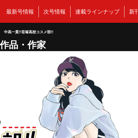
最新号情報
次号情報
連載ラインナップ
新
 中高一貫!!笹塚高校コスメ部!!
作品・作家