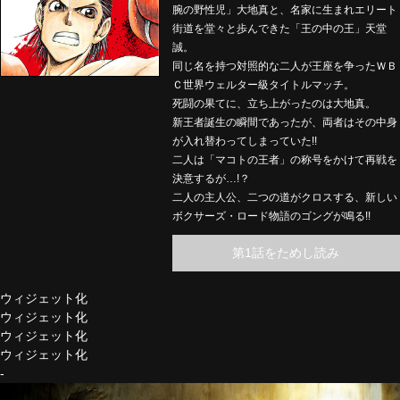
腕の野性児」大地真と、名家に生まれエリート
街道を堂々と歩んできた「王の中の王」天堂
誠。
同じ名を持つ対照的な二人が王座を争ったＷＢ
Ｃ世界ウェルター級タイトルマッチ。
死闘の果てに、立ち上がったのは大地真。
新王者誕生の瞬間であったが、両者はその中身
が入れ替わってしまっていた!!
二人は「マコトの王者」の称号をかけて再戦を
決意するが…!？
二人の主人公、二つの道がクロスする、新しい
ボクサーズ・ロード物語のゴングが鳴る!!
第1話をためし読み
ウィジェット化
ウィジェット化
ウィジェット化
ウィジェット化
-