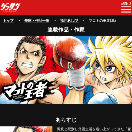
トップ
>
作家・作品一覧
>
福井あしび
> マコトの王者(赤)
連載作品・作家
あらすじ
両親と死別し貧困生活を這い上がってきた「豪