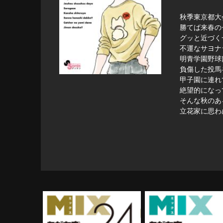
秋季東京都大
勝てば来春の
グッと近づく
不運なサヨナ
明青学園野球
負傷した投馬
甲子園に連れ
絶望的になっ
そんな秋のあ
立花家に思わ