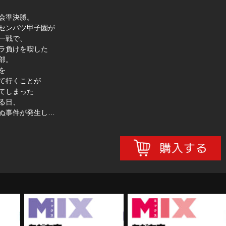
会準決勝。
センバツ甲子園が
一戦で、
ラ負けを喫した
部。
を
て行くことが
てしまった
る日、
ぬ事件が発生し…