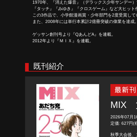
1970年、『消えた爆音』（デラックス少年サンデー
『タッチ』『みゆき』『クロスゲーム』など大ヒット
この3作品で、小学館漫画賞・少年部門を2度受賞して
また、2008年には単行本累計2億冊突破の偉業を達成
ゲッサン創刊号より『QあんどA』を連載。
2012年より『ＭＩＸ』を連載。
既刊紹介
MIX
2026年07月
定価: 627円(
秋季大会後、