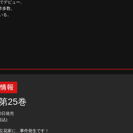
）でデビュー。
作多数。
いる。
。
 第25巻
10日発売
税込)
立花家に…事件発生です！