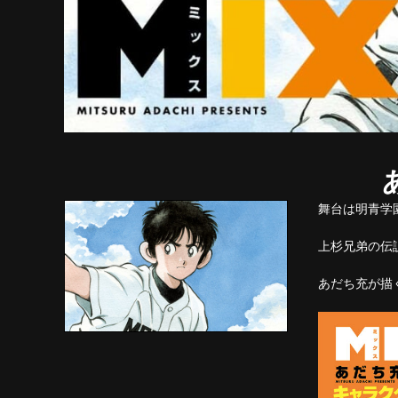
舞台は明青学
上杉兄弟の伝
あだち充が描