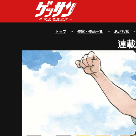
トップ
>
作家・作品一覧
>
あだち充
>
連載