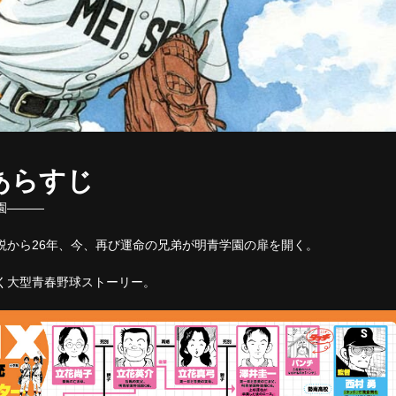
あらすじ
園―――
説から26年、今、再び運命の兄弟が明青学園の扉を開く。
く大型青春野球ストーリー。