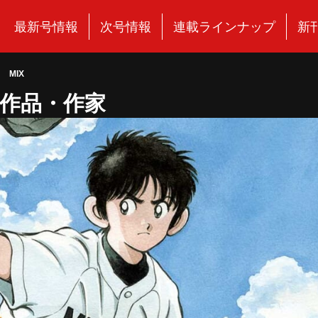
最新号情報
次号情報
連載ラインナップ
新
 MIX
作品・作家