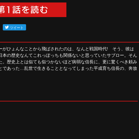
ーがひょんなことから飛ばされたのは、なんと戦国時代! そう、彼は
日本の歴史なんてこれっぽっちも関係ないと思っていたサブロー。そん
た。歴史上とは似ても似つかないほど病弱な信長に、更に驚くべき頼み
とであった…乱世で生きることとなってしまった平成育ち信長の、奔放