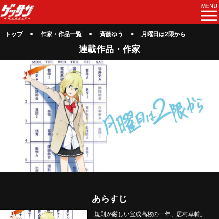
トップ
>
作家・作品一覧
>
斉藤ゆう
> 月曜日は2限から
連載作品・作家
あらすじ
規則が厳しい宝成高校の一年、居村草輔。