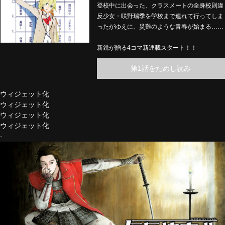
登校中に出会った、クラスメートの全身校則違
反少女・咲野瑞季を学校まで連れて行ってしま
ったがゆえに、災難のような青春が始まる……
新鋭が贈る4コマ新連載スタート！！
第1話をためし読み
ウィジェット化
ウィジェット化
ウィジェット化
ウィジェット化
-