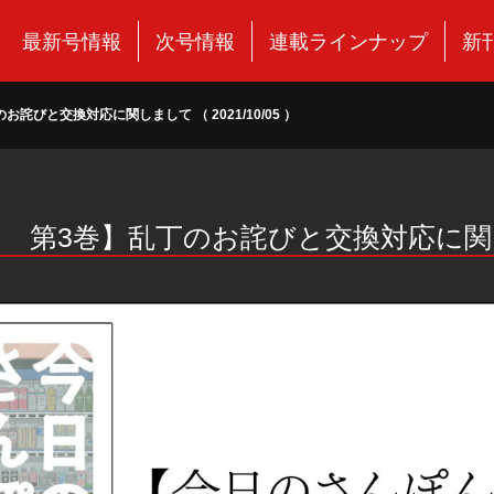
最新号情報
次号情報
連載ラインナップ
新
と交換対応に関しまして （ 2021/10/05 ）
 第3巻】乱丁のお詫びと交換対応に