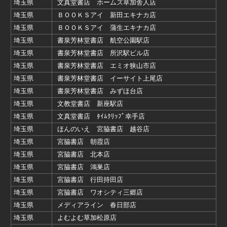
埼玉県
文真堂書店 ホームズ草加舎人店
埼玉県
ＢＯＯＫＳアイ 新田エキナカ店
埼玉県
ＢＯＯＫＳアイ 蒲生エキナカ店
埼玉県
書泉芳林堂書店 航空公園駅店
埼玉県
書泉芳林堂書店 所沢駅ビル店
埼玉県
書泉芳林堂書店 エミオ狭山市店
埼玉県
書泉芳林堂書店 イーサイト上尾店
埼玉県
書泉芳林堂書店 みずほ台店
埼玉県
文教堂書店 新座駅店
埼玉県
文真堂書店 ﾀｲﾑｸﾘｯﾌﾟ幸手店
埼玉県
ほんのいえ 宮脇書店 越谷店
埼玉県
宮脇書店 朝霞店
埼玉県
宮脇書店 北本店
埼玉県
宮脇書店 鴻巣店
埼玉県
宮脇書店 行田持田店
埼玉県
宮脇書店 ワオシティ三郷店
埼玉県
メディアライン 春日部店
埼玉県
よむよむ草加松原店