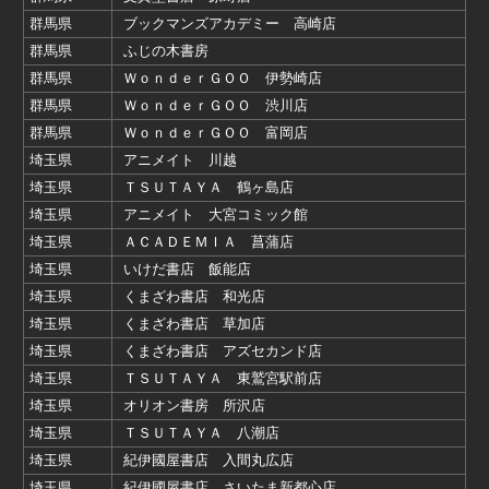
群馬県
ブックマンズアカデミー 高崎店
群馬県
ふじの木書房
群馬県
ＷｏｎｄｅｒＧＯＯ 伊勢崎店
群馬県
ＷｏｎｄｅｒＧＯＯ 渋川店
群馬県
ＷｏｎｄｅｒＧＯＯ 富岡店
埼玉県
アニメイト 川越
埼玉県
ＴＳＵＴＡＹＡ 鶴ヶ島店
埼玉県
アニメイト 大宮コミック館
埼玉県
ＡＣＡＤＥＭＩＡ 菖蒲店
埼玉県
いけだ書店 飯能店
埼玉県
くまざわ書店 和光店
埼玉県
くまざわ書店 草加店
埼玉県
くまざわ書店 アズセカンド店
埼玉県
ＴＳＵＴＡＹＡ 東鷲宮駅前店
埼玉県
オリオン書房 所沢店
埼玉県
ＴＳＵＴＡＹＡ 八潮店
埼玉県
紀伊國屋書店 入間丸広店
埼玉県
紀伊國屋書店 さいたま新都心店