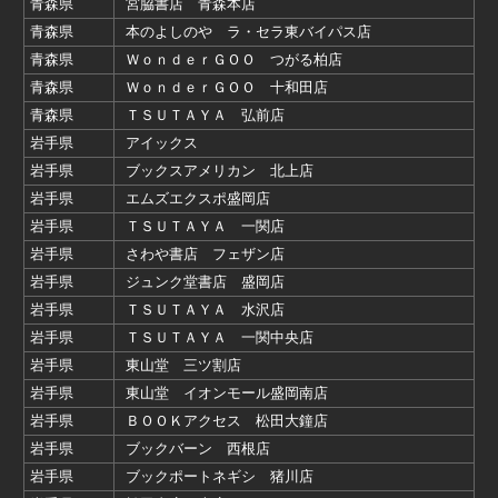
青森県
宮脇書店 青森本店
青森県
本のよしのや ラ・セラ東バイパス店
青森県
ＷｏｎｄｅｒＧＯＯ つがる柏店
青森県
ＷｏｎｄｅｒＧＯＯ 十和田店
青森県
ＴＳＵＴＡＹＡ 弘前店
岩手県
アイックス
岩手県
ブックスアメリカン 北上店
岩手県
エムズエクスポ盛岡店
岩手県
ＴＳＵＴＡＹＡ 一関店
岩手県
さわや書店 フェザン店
岩手県
ジュンク堂書店 盛岡店
岩手県
ＴＳＵＴＡＹＡ 水沢店
岩手県
ＴＳＵＴＡＹＡ 一関中央店
岩手県
東山堂 三ツ割店
岩手県
東山堂 イオンモール盛岡南店
岩手県
ＢＯＯＫアクセス 松田大鐘店
岩手県
ブックバーン 西根店
岩手県
ブックポートネギシ 猪川店