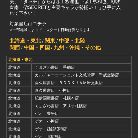
美、『タッチ』からは④上杉達也、⑤上杉和也、⑥浅
倉南、⑦SECRETと主要キャラが勢揃い！ぜひ手に入
れて下さい！
対象書店はコチラ
※一部地域によって、スタート日時は異なります。
北海道・東北
関東
中部・北陸
/
/
関西
中国・四国
九州・沖縄・その他
/
/
北海道・東北
北海道
くまざわ書店 手稲店
北海道
カルチャーエージェント文教堂新 千歳空港店
北海道
喜久屋書店 ＢＯＯＫＪＡＭ岩見沢店
北海道
喜久屋書店 小樽店
北海道
紀伊國屋書店 札幌本店
北海道
くまざわ書店 アリオ札幌店
北海道
ゲオ 豊平店
北海道
ゲオ 小樽店
北海道
ゲオ 函館昭和店
北海道
ゲオ 北広島店