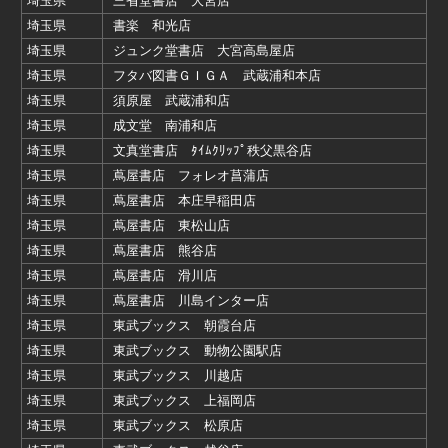
埼玉県
三省堂書店 大宮店
埼玉県
書楽 和光店
埼玉県
ジュンク堂書店 大宮高島屋店
埼玉県
フタバ図書ＧＩＧＡ 武蔵浦和本店
埼玉県
須原屋 武蔵浦和店
埼玉県
成文堂 南浦和店
埼玉県
文真堂書店 ﾀｲﾑｸﾘｯﾌﾟ秩父黒谷店
埼玉県
蔦屋書店 フォレオ菖蒲店
埼玉県
蔦屋書店 本庄早稲田店
埼玉県
蔦屋書店 東松山店
埼玉県
蔦屋書店 熊谷店
埼玉県
蔦屋書店 滑川店
埼玉県
蔦屋書店 川島インター店
埼玉県
東武ブックス 朝霞台店
埼玉県
東武ブックス 動物公園駅店
埼玉県
東武ブックス 川越店
埼玉県
東武ブックス 上福岡店
埼玉県
東武ブックス 松原店