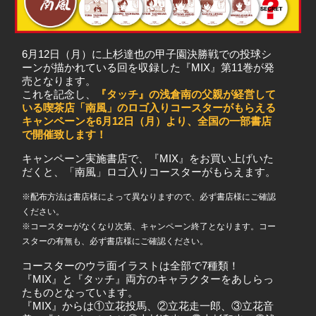
6月12日（月）に上杉達也の甲子園決勝戦での投球シ
ーンが描かれている回を収録した『MIX』第11巻が発
売となります。
これを記念し、
『タッチ』の浅倉南の父親が経営して
いる喫茶店「南風」のロゴ入りコースターがもらえる
キャンペーンを6月12日（月）より、全国の一部書店
で開催致します！
キャンペーン実施書店で、『MIX』をお買い上げいた
だくと、「南風」ロゴ入りコースターがもらえます。
※配布方法は書店様によって異なりますので、必ず書店様にご確認
ください。
※コースターがなくなり次第、キャンペーン終了となります。コー
スターの有無も、必ず書店様にご確認ください。
コースターのウラ面イラストは全部で7種類！
『MIX』と『タッチ』両方のキャラクターをあしらっ
たものとなっています。
『MIX』からは①立花投馬、②立花走一郎、③立花音