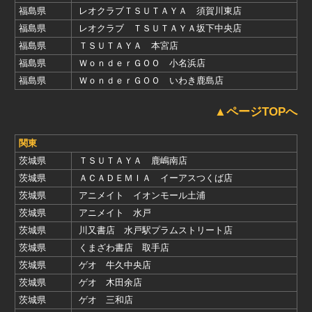
福島県
レオクラブＴＳＵＴＡＹＡ 須賀川東店
福島県
レオクラブ ＴＳＵＴＡＹＡ坂下中央店
福島県
ＴＳＵＴＡＹＡ 本宮店
福島県
ＷｏｎｄｅｒＧＯＯ 小名浜店
福島県
ＷｏｎｄｅｒＧＯＯ いわき鹿島店
▲ページTOPへ
関東
茨城県
ＴＳＵＴＡＹＡ 鹿嶋南店
茨城県
ＡＣＡＤＥＭＩＡ イーアスつくば店
茨城県
アニメイト イオンモール土浦
茨城県
アニメイト 水戸
茨城県
川又書店 水戸駅プラムストリート店
茨城県
くまざわ書店 取手店
茨城県
ゲオ 牛久中央店
茨城県
ゲオ 木田余店
茨城県
ゲオ 三和店