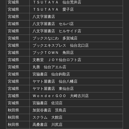
宮城県
ＴＳＵＴＡＹＡ 仙台荒井店
宮城県
ＴＳＵＴＡＹＡ 愛子店
宮城県
八文字屋書店
宮城県
八文字屋書店 セルバ店
宮城県
八文字屋書店 ヒルサイド店
宮城県
ブックスなにわ 多賀城店
宮城県
ブックエキスプレス 仙台北口店
宮城県
ブックＴＯＷＮ 角田店
宮城県
文教堂 ＪＯＹ仙台ロフト店
宮城県
丸善 仙台アエル店
宮城県
宮脇書店 仙台鈎取店
宮城県
ヤマト屋書店 仙台八幡店
宮城県
ヤマト屋書店 東仙台店
宮城県
ＷｏｎｄｅｒＧＯＯ 大崎古川店
宮城県
宮脇書店 佐沼店
秋田県
加賀谷書店 茨島店
秋田県
スクラム 大館店
秋田県
高桑書店 川尻店