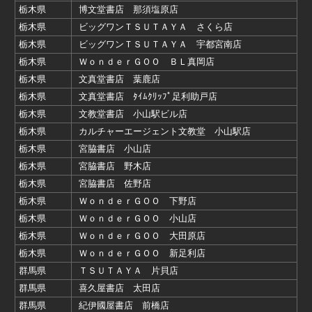
栃木県
博文堂書店 那須塩原店
栃木県
ビッグワンＴＳＵＴＡＹＡ さくら店
栃木県
ビッグワンＴＳＵＴＡＹＡ 宇都宮南店
栃木県
ＷｏｎｄｅｒＧＯＯ ＢＬ真岡店
栃木県
文真堂書店 葉鹿店
栃木県
文真堂書店 ﾀｲﾑｸﾘｯﾌﾟ足利助戸店
栃木県
文教堂書店 小山駅ビル店
栃木県
カルチャーエージェント文教堂 小山駅店
栃木県
宮脇書店 小山店
栃木県
宮脇書店 野木店
栃木県
宮脇書店 佐野店
栃木県
ＷｏｎｄｅｒＧＯＯ 下野店
栃木県
ＷｏｎｄｅｒＧＯＯ 小山店
栃木県
ＷｏｎｄｅｒＧＯＯ 大田原店
栃木県
ＷｏｎｄｅｒＧＯＯ 新足利店
群馬県
ＴＳＵＴＡＹＡ 片貝店
群馬県
喜久屋書店 太田店
群馬県
紀伊國屋書店 前橋店