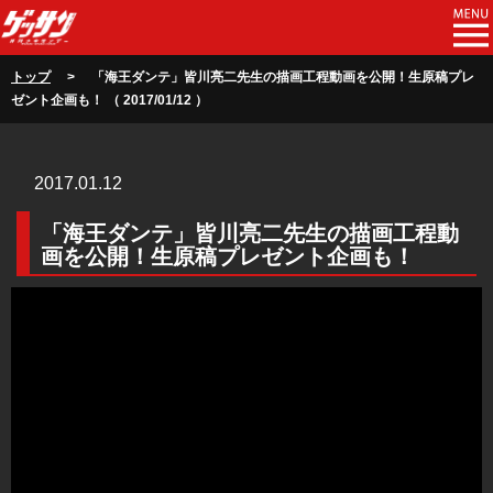
トップ
> 「海王ダンテ」皆川亮二先生の描画工程動画を公開！生原稿プレ
ゼント企画も！ （ 2017/01/12 ）
2017.01.12
「海王ダンテ」皆川亮二先生の描画工程動
画を公開！生原稿プレゼント企画も！