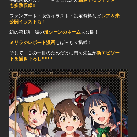
も多数収録!!
ファンアート・販促イラスト・設定資料など
レア＆未
公開イラストも！
幻の第1話、涙の
没シーンのネーム
大公開!!
ミリラジレポート漫画
もばっちり掲載！
そして…この一冊のためだけに門司先生が
新エピソー
ドを描き下ろし!!!!!!!