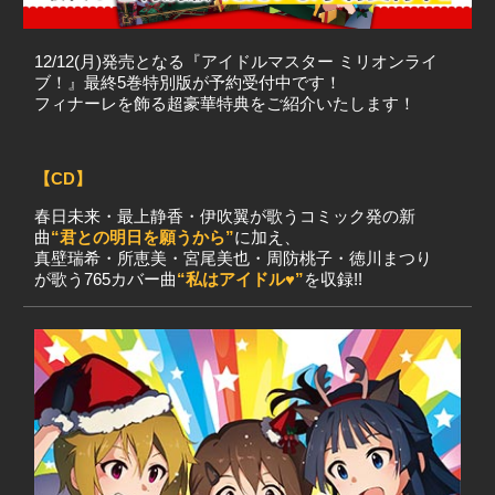
12/12(月)発売となる『アイドルマスター ミリオンライ
ブ！』最終5巻特別版が予約受付中です！
フィナーレを飾る超豪華特典をご紹介いたします！
【CD】
春日未来・最上静香・伊吹翼が歌うコミック発の新
曲
“君との明日を願うから”
に加え、
真壁瑞希・所恵美・宮尾美也・周防桃子・徳川まつり
が歌う765カバー曲
“私はアイドル♥”
を収録!!