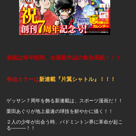
表紙は毎年恒例、全連載作品の集合表紙！！！
巻頭カラーは
新連載『片翼シャトル』！！！
ゲッサン７周年を飾る新連載は、スポーツ漫画だ！！
栗田あぐりが地上最速の球技を鮮やかに描く！！
２人の少年が出会う時、バドミントン界に革命が起こ
る―――！！