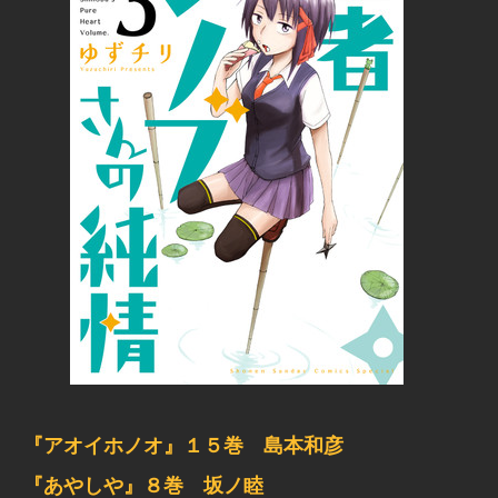
『アオイホノオ』１５巻 島本和彦
『あやしや』８巻 坂ノ睦