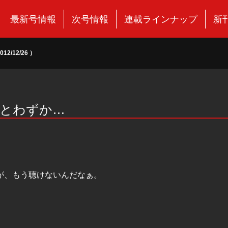
最新号情報
次号情報
連載ラインナップ
新
/12/26 ）
あとわずか…
が、もう聴けないんだなぁ。