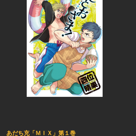
あだち充「ＭＩＸ」第１巻