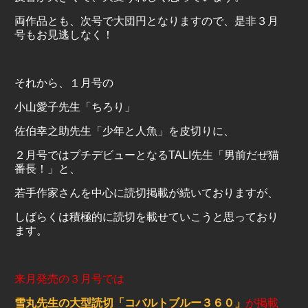
両作品とも、次号で大団円となりますので、是非３月
号もお見逃しなく！
それから、１月号の
小山愛子先生「ちろり」
佐伯幸之助先生「少年と人魚」を皮切りに、
２月号ではプチデビューとなる
TALI
先生「男前だぜ猫
番長！」と、
若手作家さんを中心に読切掲載が続いておりますが、
しばらくは積極的に読切を載せていこうと思っており
ます。
来月発売の３月号では
雪丸先生の大型読切「コバルトブルー３６０」
が掲載