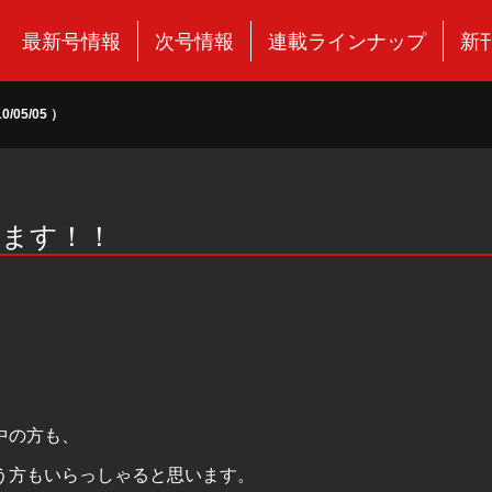
最新号情報
次号情報
連載ラインナップ
新
05/05 ）
します！！
中の方も、
う方もいらっしゃると思います。