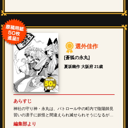
選外佳作
[蒼狐の永丸]
夏坂幽作 大阪府 21歳
あらすじ
神社の守り神・永丸は、パトロール中の町内で陰陽師見
習いの凛子に妖怪と間違えられ滅せられそうになるが…
編集部より