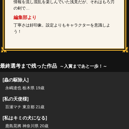
情報を流し混乱を楽しんでいた浅見だが、それはもろ刃
の剣で…
編集部より
丁寧さは好印象。設定よりもキャラクターを意識しよ
う！
最終選考まで残った作品
～入賞まであと一歩！～
[蟲の駆除人]
永嶋達也 栃木県 19歳
[私の天使様]
百瀬マチ 東京都 21歳
[私はキミの犬になる]
鹿島晃將 神奈川県 20歳