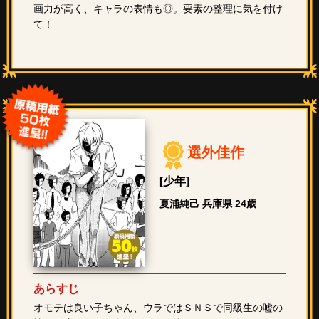
画力が高く、キャラの表情も◎。要素の整理に気を付け
て！
選外佳作
[少年]
夏浦純己 兵庫県 24歳
あらすじ
オモテは良い子ちゃん、ウラではＳＮＳで同級生の嘘の