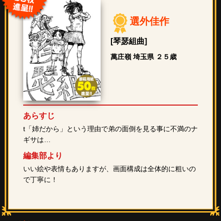
選外佳作
[琴瑟組曲]
萬庄嶺 埼玉県 ２５歳
あらすじ
t「姉だから」という理由で弟の面倒を見る事に不満のナ
ギサは…
編集部より
いい絵や表情もありますが、画面構成は全体的に粗いの
で丁寧に！