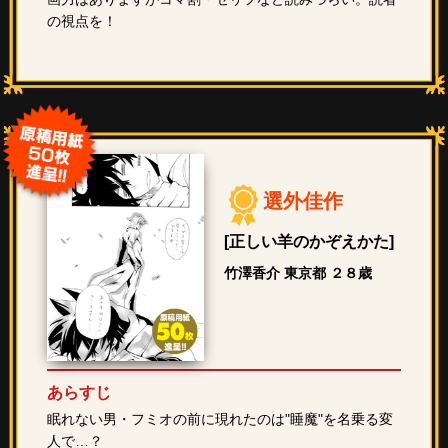
の視点を！
選外佳作
[正しい羊のかぞえかた]
竹澤香介 東京都 ２８歳
あらすじ
眠れない男・フミオの前に現れたのは"睡魔"を名乗る変
人で…？