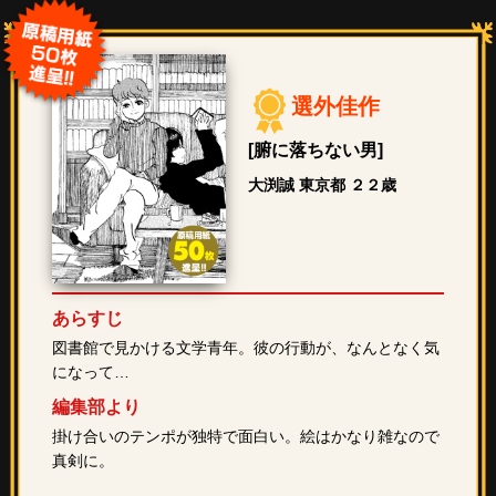
選外佳作
[腑に落ちない男]
大渕誠 東京都 ２２歳
あらすじ
図書館で見かける文学青年。彼の行動が、なんとなく気
になって…
編集部より
掛け合いのテンポが独特で面白い。絵はかなり雑なので
真剣に。