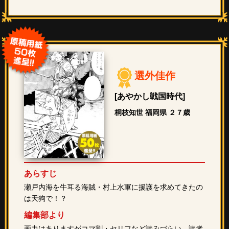
選外佳作
[あやかし戦国時代]
桐枝知世 福岡県 ２７歳
あらすじ
瀬戸内海を牛耳る海賊・村上水軍に援護を求めてきたの
は天狗で！？
編集部より
画力はありますがコマ割・セリフなど読みづらい。読者