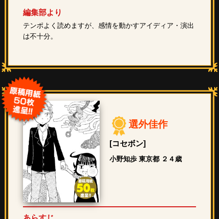
編集部より
テンポよく読めますが、感情を動かすアイディア・演出
は不十分。
選外佳作
[コセボン]
小野知歩 東京都 ２４歳
あらすじ