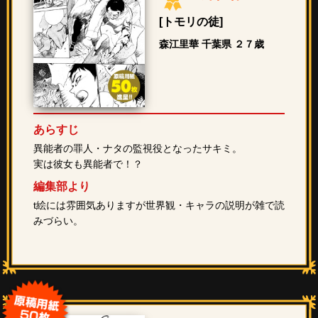
[トモリの徒]
森江里華 千葉県 ２７歳
あらすじ
異能者の罪人・ナタの監視役となったサキミ。
実は彼女も異能者で！？
編集部より
t絵には雰囲気ありますが世界観・キャラの説明が雑で読
みづらい。