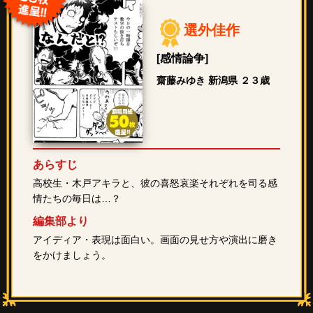
選外佳作
[感情論争]
齋藤みゆき 新潟県 ２３歳
あらすじ
高校生・木戸アキラと、彼の喜怒哀楽それぞれを司る感
情たちの毎日は…？
編集部より
アイディア・表現は面白い。画面の見せ方や演出に磨き
をかけましょう。