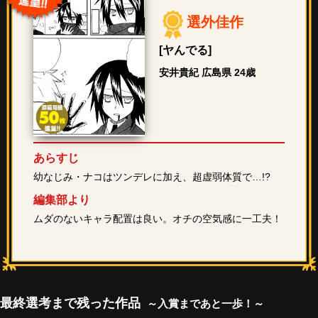
選外佳作
[ヤんでる]
安井貴紀 広島県 24歳
あらすじ
幼なじみ・ナコはツンデレに加え、超虚弱体質で…!?
編集部より
ムダのないキャラ配置は良い。オチの空気感に一工夫！
最終選考まで残った作品
～入賞まであと一歩！～