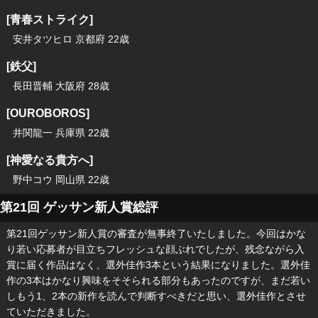
[青春ストライク]
安井タツヒロ 京都府 22歳
[鉄父]
長田晋輔 大阪府 28歳
[OUROBOROS]
井関龍一 兵庫県 22歳
[神愛なる貴方へ]
野中コウ 岡山県 22歳
第21回 ゲッサン新人賞総評
第21回ゲッサン新人賞の審査が無事終了いたしました。今回はかな
り若い応募者が目立ちフレッシュな顔ぶれでしたが、残念ながら入
賞に届く作品はなく、選外佳作3本という結果になりました。選外佳
作の3本はかなり興味をそそられる部分もあったのですが、まだ若い
しもう1、2本の新作を読んで判断すべきだと思い、選外佳作とさせ
ていただきました。