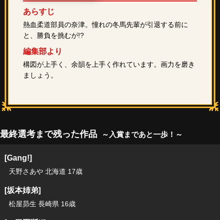
あらすじ
熱血柔道部員の奈津。憧れの冬馬先輩が引退する前に
と、勝負を挑むが!?
編集部より
構図が上手く、余韻を上手く作れています。画力を磨き
ましょう。
最終選考まで残った作品
～入賞まであと一歩！～
[Gang!]
天野さあや 北海道 17歳
[坂本姉弟]
松屋昴生 長崎県 16歳