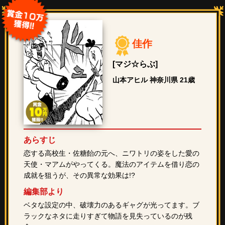
佳作
[マジ☆らぶ]
山本アヒル 神奈川県 21歳
あらすじ
恋する高校生・佐糖飴の元へ、ニワトリの姿をした愛の
天使・マアムがやってくる。魔法のアイテムを借り恋の
成就を狙うが、その異常な効果は!?
編集部より
ベタな設定の中、破壊力のあるギャグが光ってます。ブ
ラックなネタに走りすぎて物語を見失っているのが残