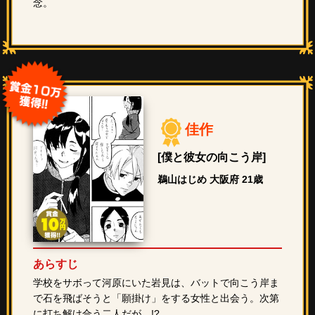
念。
佳作
[僕と彼女の向こう岸]
鵜山はじめ 大阪府 21歳
あらすじ
学校をサボって河原にいた岩見は、バットで向こう岸ま
で石を飛ばそうと「願掛け」をする女性と出会う。次第
に打ち解け合う二人だが…!?