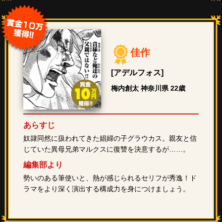
佳作
[アデルフォス]
梅内創太 神奈川県 22歳
あらすじ
奴隷同然に扱われてきた娼婦の子グラウカス。親友と信
じていた異母兄弟マルクスに復讐を決意するが……。
編集部より
勢いのある筆使いと、熱が感じられるセリフが秀逸！ド
ラマをより深く演出する構成力を身につけましょう。