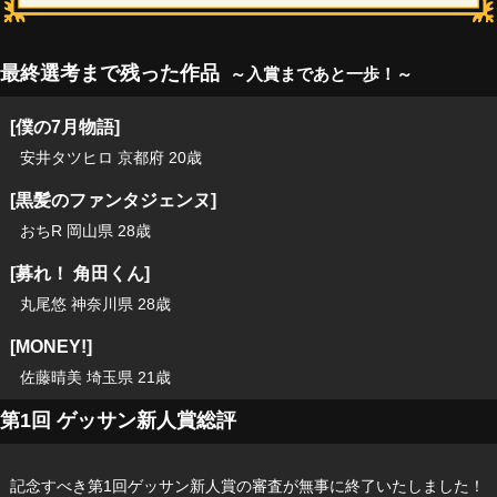
最終選考まで残った作品
～入賞まであと一歩！～
[僕の7月物語]
安井タツヒロ 京都府 20歳
[黒髪のファンタジェンヌ]
おちR 岡山県 28歳
[募れ！ 角田くん]
丸尾悠 神奈川県 28歳
[MONEY!]
佐藤晴美 埼玉県 21歳
第1回 ゲッサン新人賞総評
記念すべき第1回ゲッサン新人賞の審査が無事に終了いたしました！