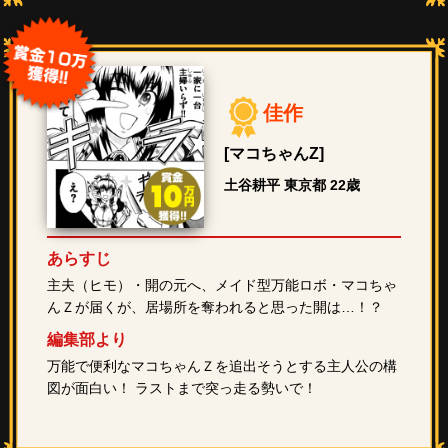
佳作
[マコちゃんZ]
土谷耕平 東京都 22歳
あらすじ
主夫（ヒモ）・開の元へ、メイド型万能ロボ・マコちゃ
んＺが届くが、居場所を奪われると思った開は…！？
編集部より
万能で便利なマコちゃんＺを追出そうとする主人公の構
図が面白い！ ラストまで突っ走る勢いで！